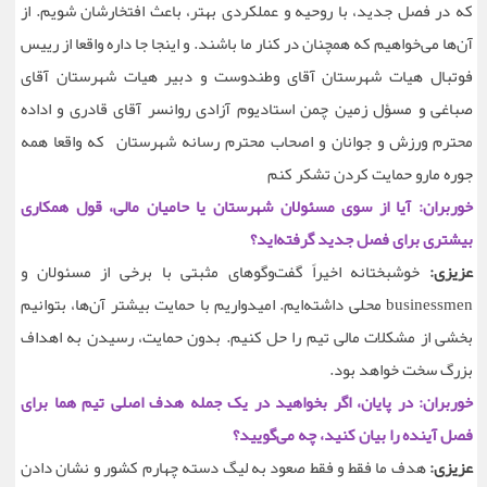
که در فصل جدید، با روحیه‌ و عملکردی بهتر، باعث افتخارشان شویم. از
آن‌ها می‌خواهیم که همچنان در کنار ما باشند. و اینجا جا داره واقعا از رییس
فوتبال هیات شهرستان آقای وطندوست و دبیر هیات شهرستان آقای
صباغی و مسؤل زمین چمن استادیوم آزادی روانسر آقای قادری و اداده
محترم ورزش و جوانان‌ و اصحاب محترم رسانه شهرستان که واقعا همه
جوره مارو حمایت کردن تشکر کنم
خوربران: آیا از سوی مسئولان شهرستان یا حامیان مالی، قول همکاری
بیشتری برای فصل جدید گرفته‌اید؟
عزیزی:
خوشبختانه اخیراً گفت‌وگوهای مثبتی با برخی از مسئولان و
businessmen محلی داشته‌ایم. امیدواریم با حمایت بیشتر آن‌ها، بتوانیم
بخشی از مشکلات مالی تیم را حل کنیم. بدون حمایت، رسیدن به اهداف
بزرگ سخت خواهد بود.
خوربران: در پایان، اگر بخواهید در یک جمله هدف اصلی تیم هما برای
فصل آینده را بیان کنید، چه می‌گویید؟
عزیزی:
هدف ما فقط و فقط صعود به لیگ دسته چهارم کشور و نشان دادن