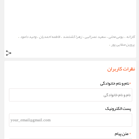
کاراته
بومی محلی
سعید نصرالهی
زهرا کشتمند
فاطمه احمدیان
وحید دامود
،
،
،
،
،
،
پروین صفایی پور
،
نظرات کاربران
*
نام و نام خانوادگی
پست الکترونیک
*
متن پیام